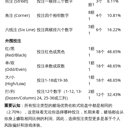
街注 (Street)
投注一横排三个数字
3个
8.11%
赔1
8赔
角注 (Corner)
投注四个相邻数字
4个
10.81%
1
5赔
六线注 (Six Line)
投注两横排六个数字
6个
16.22%
1
外围投注
红/黑
1赔
投注红色或黑色
18个
48.65%
(Red/Black)
1
单/双
1赔
投注单数或双数
18个
48.65%
(Odd/Even)
1
大/小
1赔
投注1-18或19-36
18个
48.65%
(High/Low)
1
打/列
投注12个数字（1-12, 13-
2赔
12个
32.43%
(Dozen/Column)
24, 25-36或三列）
1
重要认知
：所有投注类型的赌场优势在欧式轮盘中都是相同的
（2.70%），这意味着无论你选择哪种投注，长期来看，赌场都会从
你身上赚取相同比例的利润。因此，选择投注类型更多是基于个人
风险偏好和游戏体验。