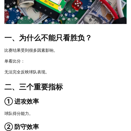
一、为什么不能只看胜负？
比赛结果受到很多因素影响。
单看比分：
无法完全反映球队表现。
二、三个重要指标
① 进攻效率
球队得分能力。
② 防守效率