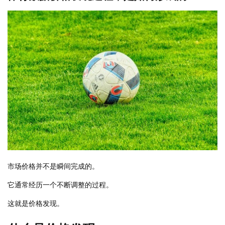
市场价格并不是瞬间完成的。
它通常经历一个不断调整的过程。
这就是价格发现。