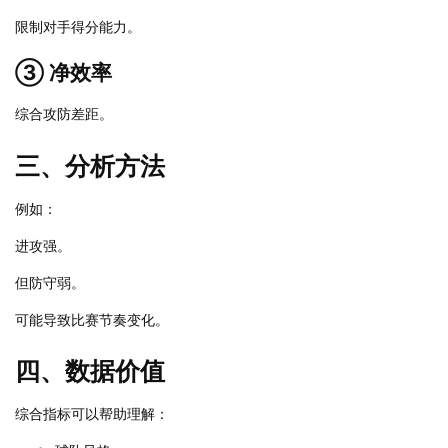
限制对手得分能力。
③ 净效率
综合攻防差距。
三、分析方法
例如：
进攻强。
但防守弱。
可能导致比赛节奏变化。
四、数据价值
综合指标可以帮助理解：