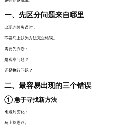
一、先区分问题来自哪里
出现连续失误时：
不要马上认为方法完全错误。
需要先判断：
是观察问题？
还是执行问题？
二、最容易出现的三个错误
① 急于寻找新方法
刚遇到变化：
马上换思路。