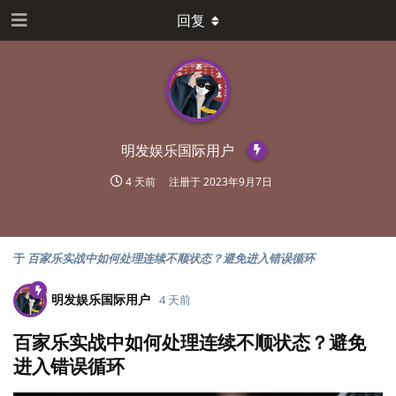
回复
明发娱乐国际用户
4 天前
注册于
2023年9月7日
于
百家乐实战中如何处理连续不顺状态？避免进入错误循环
明发娱乐国际用户
4 天前
百家乐实战中如何处理连续不顺状态？避免
进入错误循环