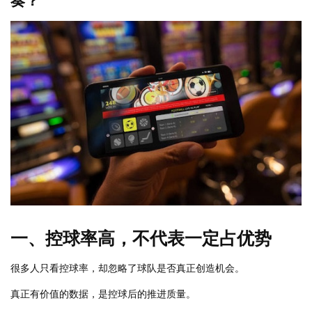
一、控球率高，不代表一定占优势
很多人只看控球率，却忽略了球队是否真正创造机会。
真正有价值的数据，是控球后的推进质量。