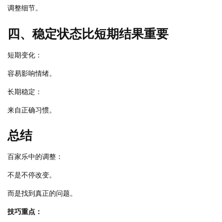
调整细节。
四、稳定状态比短期结果重要
短期变化：
容易影响情绪。
长期稳定：
来自正确习惯。
总结
百家乐中的调整：
不是不停改变。
而是找到真正的问题。
技巧重点：