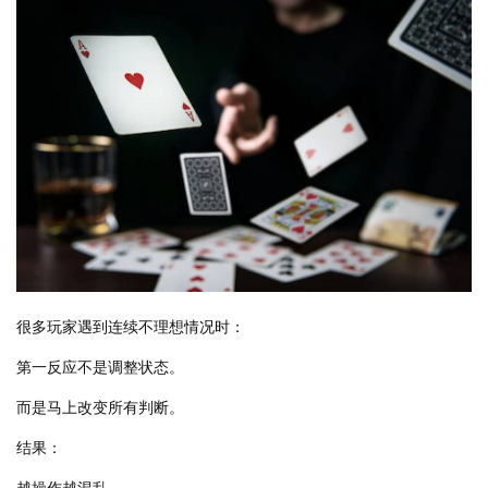
很多玩家遇到连续不理想情况时：
第一反应不是调整状态。
而是马上改变所有判断。
结果：
越操作越混乱。