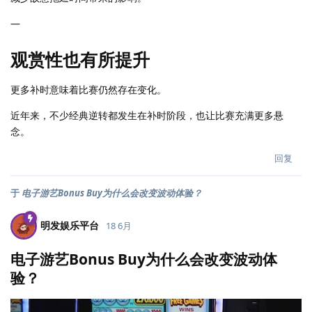
—
观赏性也有所提升
更多补时意味着比赛仍然存在变化。
近年来，不少经典逆转都发生在补时阶段，也让比赛充满更多悬
念。
回复
于
电子游艺Bonus Buy为什么会改变波动体验？
明发娱乐平台
18 6月
电子游艺Bonus Buy为什么会改变波动体
验？