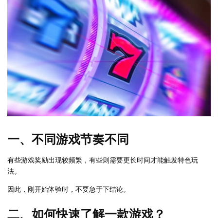
一、不同游戏节奏不同
有些游戏奖励出现较频繁，有些则需要更长时间才能触发特色玩
法。
因此，刚开始体验时，不要急于下结论。
二、如何快速了解一款游戏？