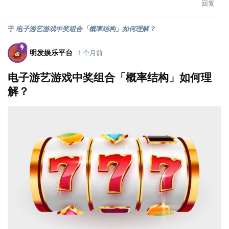
回复
于
电子游艺游戏中奖组合「概率结构」如何理解？
明发娱乐平台
1 个月前
电子游艺游戏中奖组合「概率结构」如何理
解？