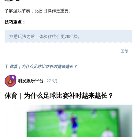
了解游戏节奏，比盲目操作更重要。
技巧重点：
熟悉玩法之后，体验往往会更加轻松。
回复
于
体育｜为什么足球比赛补时越来越长？
明发娱乐平台
27 6月
体育｜为什么足球比赛补时越来越长？