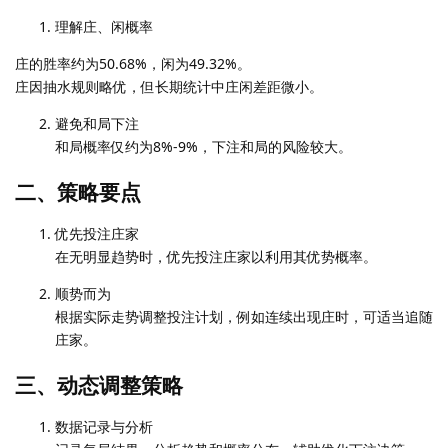
理解庄、闲概率
庄的胜率约为50.68%，闲为49.32%。
庄因抽水规则略优，但长期统计中庄闲差距微小。
避免和局下注
和局概率仅约为8%-9%，下注和局的风险较大。
二、策略要点
优先投注庄家
在无明显趋势时，优先投注庄家以利用其优势概率。
顺势而为
根据实际走势调整投注计划，例如连续出现庄时，可适当追随
庄家。
三、动态调整策略
数据记录与分析