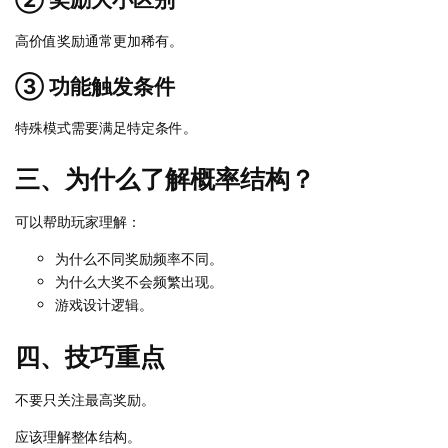
高价值奖励通常更加稀有。
③ 功能触发条件
特殊模式需要满足特定条件。
三、为什么了解概率结构？
可以帮助玩家理解：
为什么不同奖励频率不同。
为什么大奖不会频繁出现。
游戏设计逻辑。
四、技巧重点
不要只关注最高奖励。
应该理解整体结构。