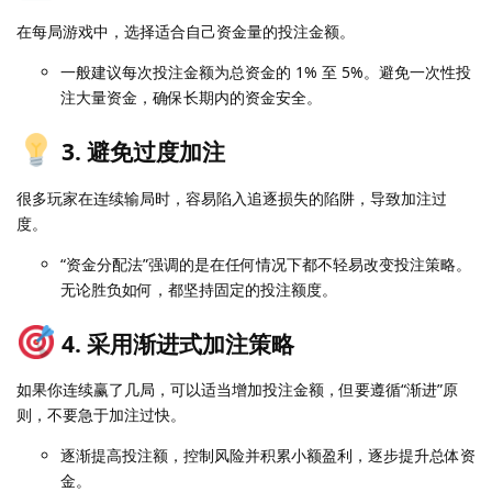
在每局游戏中，选择适合自己资金量的投注金额。
一般建议每次投注金额为总资金的 1% 至 5%。避免一次性投
注大量资金，确保长期内的资金安全。
3. 避免过度加注
很多玩家在连续输局时，容易陷入追逐损失的陷阱，导致加注过
度。
“资金分配法”强调的是在任何情况下都不轻易改变投注策略。
无论胜负如何，都坚持固定的投注额度。
4. 采用渐进式加注策略
如果你连续赢了几局，可以适当增加投注金额，但要遵循“渐进”原
则，不要急于加注过快。
逐渐提高投注额，控制风险并积累小额盈利，逐步提升总体资
金。