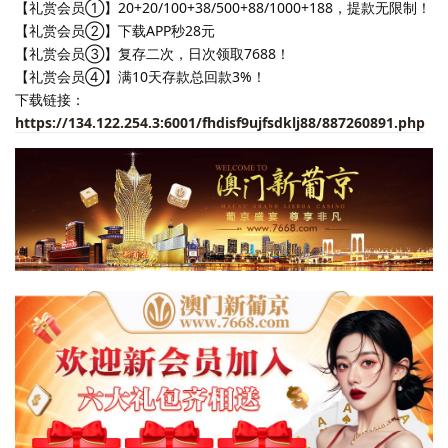
【礼赏会员①】20+20/100+38/500+88/1000+188，提款无限制！
【礼赏会员②】下载APP秒28元
【礼赏会员③】复存二次，日次领取7688！
【礼赏会员④】满10天存款总回款3%！
下载链接：
https://134.122.254.3:6001/fhdisf9ujfsdklj88/887260891.php