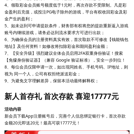
4、领取彩金会员账号额度低于1元时，再次存款不受限制。凡是彩
金盈利后充值，或投注PG电子除外的游戏，平台有权收回彩金及彩
金产生的盈利；
5、如未达到可申请提款条件，财务部有权将您的提款重新返入游戏
账号内继续游戏，请务必达到流水要求方可进行出款；
6、为确保会员的注册资料真实有效，首次取款不可修改【钱能钱包
地址】及任何资料！如修改将扣除彩金和期间盈利金额；
7、【安全升级】强烈建议全体会员启用2FA双重身份验证！搜索
【免獴身份验证器】（兼容 Google 验证标准），安全一步到位！
8、每位会员仅限申请一次，如出现同姓名、手机号码、IP地址，则
视为 同一个人，公司有权拒绝派送彩金；
9、为避免文字理解差异，保留本活动最终解释权；
新人首存礼 首次存款 喜迎17777元
活动内容
新会员下载App注册账号后，完善个人信息绑定银行卡，首次存款
金额20元即送20元！最高可获17777元！