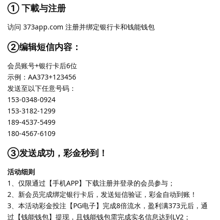
① 下載与注册
访问 373app.com 注册并绑定银行卡和钱能钱包
②编辑短信内容：
会员账号+银行卡后6位
示例：AA373+123456
发送至以下任意号码：
153-0348-0924
153-3182-1299
189-4537-5499
180-4567-6109
③发送成功，彩金秒到！
活动细则
1、仅限通过【手机APP】下载注册并登录的会员参与；
2、新会员完成绑定银行卡后，发送短信验证，彩金自动到账！
3、本活动彩金投注【PG电子】完成8倍流水，盈利满373元后，通
过【钱能钱包】提现，且钱能钱包需完成实名信息达到LV2；