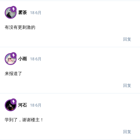
雾茶
18 6月
有没有更刺激的
回复
小雨
18 6月
来报道了
回复
河石
18 6月
学到了，谢谢楼主！
回复