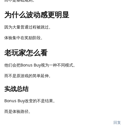
为什么波动感更明显
因为大量普通过程被跳过。
体验集中在奖励阶段。
老玩家怎么看
他们会把Bonus Buy视为一种不同模式。
而不是原游戏的简单延伸。
实战总结
Bonus Buy改变的不是结果。
而是体验路径。
回复