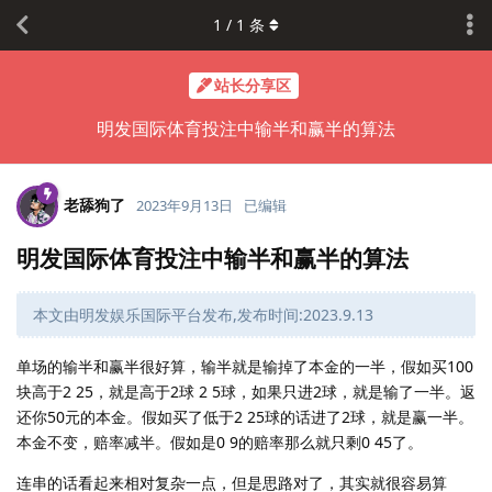
1
/
1
条
站长分享区
明发国际体育投注中输半和赢半的算法
老舔狗了
2023年9月13日
已编辑
明发国际体育投注中输半和赢半的算法
本文由明发娱乐国际平台发布,发布时间:2023.9.13
单场的输半和赢半很好算，输半就是输掉了本金的一半，假如买100
块高于2 25，就是高于2球 2 5球，如果只进2球，就是输了一半。返
还你50元的本金。假如买了低于2 25球的话进了2球，就是赢一半。
本金不变，赔率减半。假如是0 9的赔率那么就只剩0 45了。
连串的话看起来相对复杂一点，但是思路对了，其实就很容易算