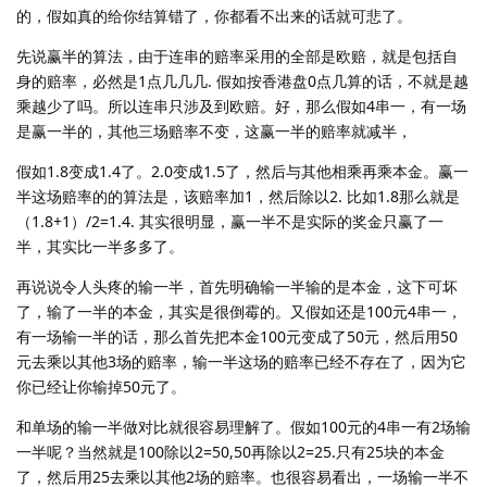
的，假如真的给你结算错了，你都看不出来的话就可悲了。
先说赢半的算法，由于连串的赔率采用的全部是欧赔，就是包括自
身的赔率，必然是1点几几几. 假如按香港盘0点几算的话，不就是越
乘越少了吗。所以连串只涉及到欧赔。好，那么假如4串一，有一场
是赢一半的，其他三场赔率不变，这赢一半的赔率就减半，
假如1.8变成1.4了。2.0变成1.5了，然后与其他相乘再乘本金。赢一
半这场赔率的的算法是，该赔率加1，然后除以2. 比如1.8那么就是
（1.8+1）/2=1.4. 其实很明显，赢一半不是实际的奖金只赢了一
半，其实比一半多多了。
再说说令人头疼的输一半，首先明确输一半输的是本金，这下可坏
了，输了一半的本金，其实是很倒霉的。又假如还是100元4串一，
有一场输一半的话，那么首先把本金100元变成了50元，然后用50
元去乘以其他3场的赔率，输一半这场的赔率已经不存在了，因为它
你已经让你输掉50元了。
和单场的输一半做对比就很容易理解了。假如100元的4串一有2场输
一半呢？当然就是100除以2=50,50再除以2=25.只有25块的本金
了，然后用25去乘以其他2场的赔率。也很容易看出，一场输一半不