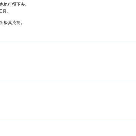
也执行得下去。
工具。
但极其克制。