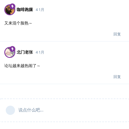
咖啡跑腿
4 1月
又来混个脸熟～
回复
北门老张
4 1月
论坛越来越热闹了～
回复
说点什么吧...