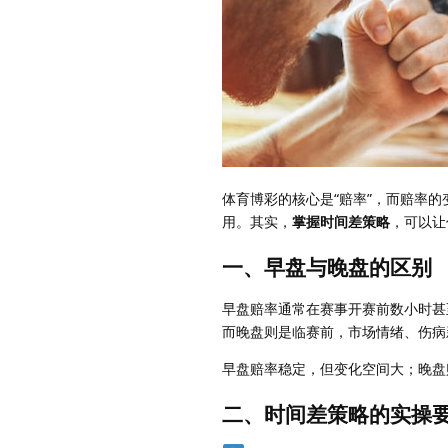
体育博彩的核心是“赔率”，而赔率
用。其实，
掌握时间差策略
，可以让
一、早盘与晚盘的区别
早盘赔率通常在赛事开赛前数小时甚
而晚盘则是临赛前，市场情绪、伤病
早盘赔率稳定，但变化空间大；晚盘
二、时间差策略的实操