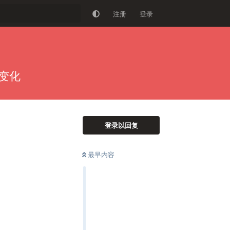
注册
登录
变化
登录以回复
最早内容