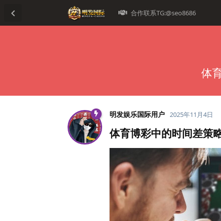
合作联系TG:@seo8686
体
明发娱乐国际用户
2025年11月4日
体育博彩中的时间差策