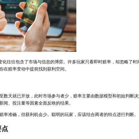
的变化往往包含了市场与信息的博弈。许多玩家只看即时赔率，却忽略了时
你在赔率变动中提前找到获利空间。
至数天就已开放，此时市场参与者少，赔率主要由数据模型和初始判断决
新闻、投注量等因素全面反映的结果。
赔率准确，但获利机会少。聪明的玩家，应该结合两者的特点进行判断。
要点