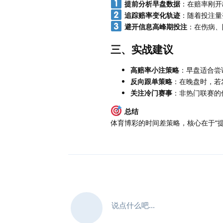
提前分析早盘数据
：在赔率刚开
追踪赔率变化轨迹
：随着投注量
避开信息高峰期投注
：在伤病、
三、实战建议
高赔率小注策略
：早盘适合尝
反向跟单策略
：在晚盘时，若
关注冷门赛事
：非热门联赛的
总结
体育博彩的时间差策略，核心在于“
说点什么吧...