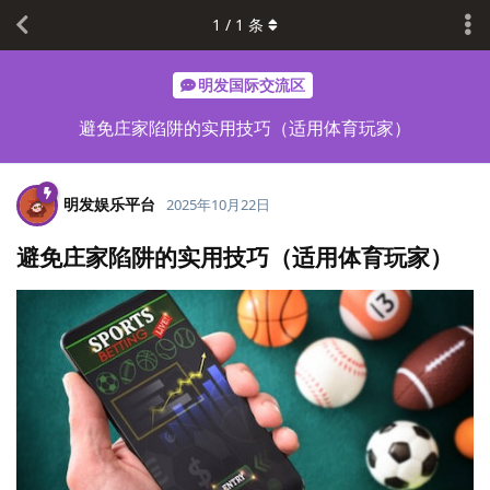
1
/
1
条
明发国际交流区
避免庄家陷阱的实用技巧（适用体育玩家）
明发娱乐平台
2025年10月22日
避免庄家陷阱的实用技巧（适用体育玩家）