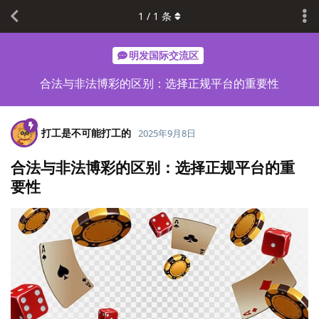
1
/
1
条
明发国际交流区
合法与非法博彩的区别：选择正规平台的重要性
打工是不可能打工的
2025年9月8日
合法与非法博彩的区别：选择正规平台的重
要性