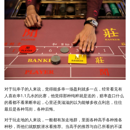
对于玩串子的人来说，觉得能多串一场盈利就多一点，经常看见有
人喜欢串1.1几水的比赛，他觉得那种纯粹就是送的，赔率盘口什么
的看都不看果断串起，心里还美滋滋的以为能够多收点利息，往往
最后是各种骂街，各种后悔。
对于玩走地的人来说，一般都有加走地群，里面各种高手各种推各
种秒，而他们就默默潜水看推荐。当高手的推荐与自己所看的不谋