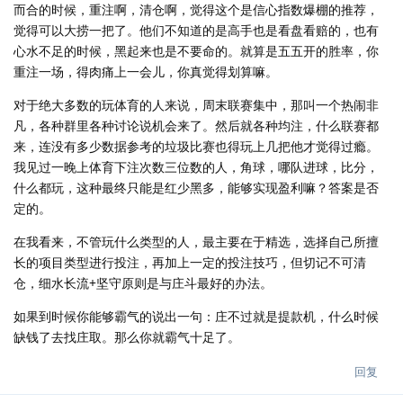
而合的时候，重注啊，清仓啊，觉得这个是信心指数爆棚的推荐，
觉得可以大捞一把了。他们不知道的是高手也是看盘看赔的，也有
心水不足的时候，黑起来也是不要命的。就算是五五开的胜率，你
重注一场，得肉痛上一会儿，你真觉得划算嘛。
对于绝大多数的玩体育的人来说，周末联赛集中，那叫一个热闹非
凡，各种群里各种讨论说机会来了。然后就各种均注，什么联赛都
来，连没有多少数据参考的垃圾比赛也得玩上几把他才觉得过瘾。
我见过一晚上体育下注次数三位数的人，角球，哪队进球，比分，
什么都玩，这种最终只能是红少黑多，能够实现盈利嘛？答案是否
定的。
在我看来，不管玩什么类型的人，最主要在于精选，选择自己所擅
长的项目类型进行投注，再加上一定的投注技巧，但切记不可清
仓，细水长流+坚守原则是与庄斗最好的办法。
如果到时候你能够霸气的说出一句：庄不过就是提款机，什么时候
缺钱了去找庄取。那么你就霸气十足了。
回复