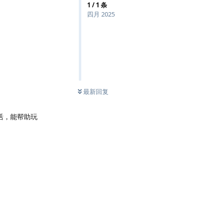
1
/
1
条
四月 2025
最新回复
灵活，能帮助玩