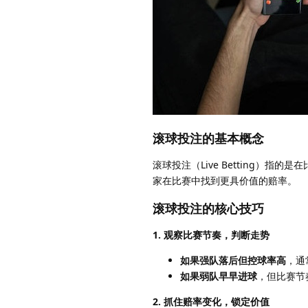
滚球投注的基本概念
滚球投注（Live Betting）
家在比赛中找到更具价值的赔率。
滚球投注的核心技巧
1. 观察比赛节奏，判断走势
如果强队落后但控球率高
，通
如果弱队早早进球
，但比赛节
2. 抓住赔率变化，锁定价值