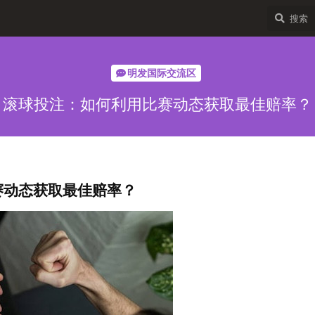
明发国际交流区
滚球投注：如何利用比赛动态获取最佳赔率？
赛动态获取最佳赔率？