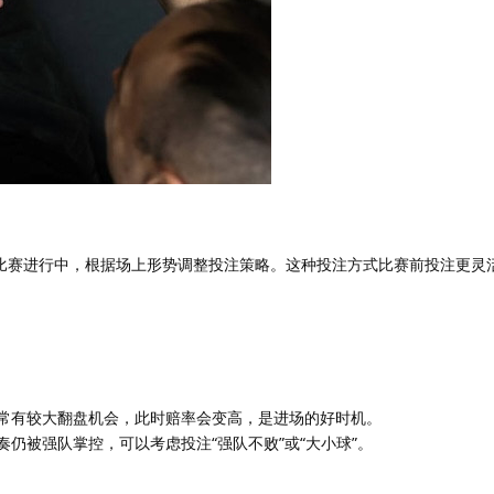
指的是在比赛进行中，根据场上形势调整投注策略。这种投注方式比赛前投注更
常有较大翻盘机会，此时赔率会变高，是进场的好时机。
奏仍被强队掌控，可以考虑投注“强队不败”或“大小球”。