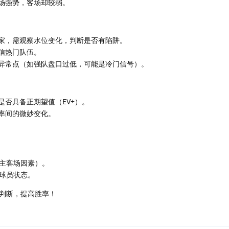
场强势，客场却较弱。
家，需观察水位变化，判断是否有陷阱。
信热门队伍。
异常点（如强队盘口过低，可能是冷门信号）。
是否具备正期望值（EV+）。
率间的微妙变化。
主客场因素）。
球员状态。
判断，提高胜率！