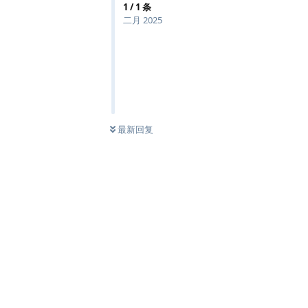
1
/
1
条
二月 2025
最新回复