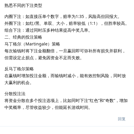
熟悉不同的下注类型
内圈下注：如直接压单个数字，赔率为1:35，风险高但回报大。
外圈下注：如红/黑、单双、大小，赔率较低（1:1），但胜率较高。
组合下注：通过同时压多种结果提高中奖几率。
二、经典的投注策略
马丁格尔（Martingale）策略
每次输钱时将下注金额翻倍，一旦赢回即可弥补所有损失并获利，
但需设定止损点，避免因资金不足而失败。
反马丁格尔策略
在赢钱时增加投注金额，而输钱时减小，能有效控制风险，同时放
大赢利的机会。
分散投注法
将资金分散在多个投注选项上，比如同时下注“红色”和“奇数”，增加
中奖概率，尽管收益较少，但能延长游戏时间。
回复