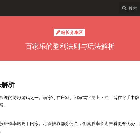
站长分享区
百家乐的盈利法则与玩法解析
法解析
欢迎的博彩游戏之一。玩家可在庄家、闲家或平局上下注，旨在将手中牌
略。
获胜概率略高于闲家。尽管抽取部分佣金，但其胜率长期来看更有优势。
。