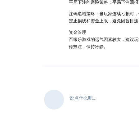
平局下注的避险策略：平局下注回报
注码递增策略：当玩家连续亏损时，
定止损线和资金上限，避免因盲目递
资金管理
百家乐游戏的运气因素较大，建议玩
停投注，保持冷静。
说点什么吧...