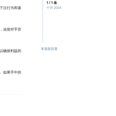
1
/
1
条
下注行为和速
十月 2024
，迫使对手弃
最新回复
以确保利益的
。如果手中的
回复