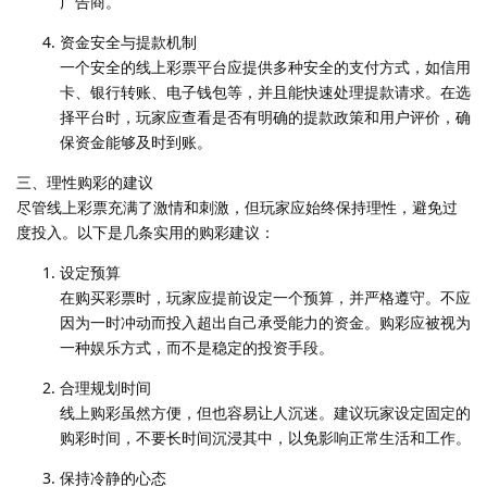
广告商。
资金安全与提款机制
一个安全的线上彩票平台应提供多种安全的支付方式，如信用
卡、银行转账、电子钱包等，并且能快速处理提款请求。在选
择平台时，玩家应查看是否有明确的提款政策和用户评价，确
保资金能够及时到账。
三、理性购彩的建议
尽管线上彩票充满了激情和刺激，但玩家应始终保持理性，避免过
度投入。以下是几条实用的购彩建议：
设定预算
在购买彩票时，玩家应提前设定一个预算，并严格遵守。不应
因为一时冲动而投入超出自己承受能力的资金。购彩应被视为
一种娱乐方式，而不是稳定的投资手段。
合理规划时间
线上购彩虽然方便，但也容易让人沉迷。建议玩家设定固定的
购彩时间，不要长时间沉浸其中，以免影响正常生活和工作。
保持冷静的心态