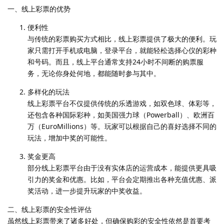
一、线上彩票的优势
便利性
与传统的彩票购买方式相比，线上彩票提供了极大的便利。玩
家只需打开手机或电脑，登录平台，就能轻松选择心仪的彩种
和号码。而且，线上平台通常支持24小时不间断的购票服
务，无论你身处何地，都能随时参与其中。
多样化的玩法
线上彩票平台不仅提供传统的乐透游戏，如双色球、体彩等，
还包含各种国际彩种，如美国强力球（Powerball）、欧洲百
万（EuroMillions）等。玩家可以根据自己的喜好选择不同的
玩法，增加中奖的可能性。
奖金更高
部分线上彩票平台由于没有实体店的运营成本，能提供更具吸
引力的奖金和优惠。比如，平台会定期推出各种充值优惠、派
奖活动，进一步提升玩家的中奖收益。
二、线上彩票的安全性评估
虽然线上彩票带来了诸多好处，但确保购彩的安全性依然是首要考