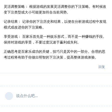
灵活调整策略： 根据游戏的发展灵活调整你的下注策略。有时候改
变下注类型或大小可能更加符合当前局势。
记录结果： 记录你的下注历史和结果，以便在分析游戏过程中发现
模式或改进你的下注策略。
享受游戏： 百家乐首先是一种娱乐形式，而不是一种赚钱的手段。
保持对游戏的享受，不要过度沉迷于赢利或失利。
正确思考是百家乐成功的关键，技巧只是其中的一部分。合理的思
考过程将有助于你做出明智的下注决策，提高整体游戏体验。
回复
说点什么吧...