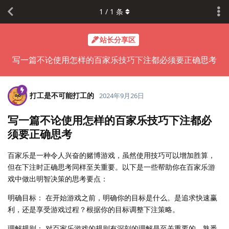
1
/
1
条
站长分享区
写一篇不论使用怎样的百家乐技巧下注都必须要正确思考
打工是不可能打工的
2024年9月26日
写一篇不论使用怎样的百家乐技巧下注都必
须要正确思考
百家乐是一种令人兴奋的赌博游戏，虽然使用技巧可以增加胜算，
但在下注时正确思考同样至关重要。以下是一些帮助你在百家乐游
戏中做出明智决策的思考要点：
明确目标： 在开始游戏之前，明确你的目标是什么。是追求快速赢
利，还是享受游戏过程？根据你的目标调整下注策略。
理解规则： 对百家乐游戏的规则有深刻的理解是至关重要的。熟悉