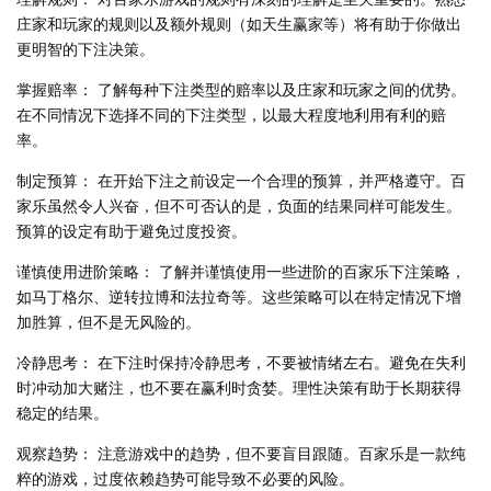
庄家和玩家的规则以及额外规则（如天生赢家等）将有助于你做出
更明智的下注决策。
掌握赔率： 了解每种下注类型的赔率以及庄家和玩家之间的优势。
在不同情况下选择不同的下注类型，以最大程度地利用有利的赔
率。
制定预算： 在开始下注之前设定一个合理的预算，并严格遵守。百
家乐虽然令人兴奋，但不可否认的是，负面的结果同样可能发生。
预算的设定有助于避免过度投资。
谨慎使用进阶策略： 了解并谨慎使用一些进阶的百家乐下注策略，
如马丁格尔、逆转拉博和法拉奇等。这些策略可以在特定情况下增
加胜算，但不是无风险的。
冷静思考： 在下注时保持冷静思考，不要被情绪左右。避免在失利
时冲动加大赌注，也不要在赢利时贪婪。理性决策有助于长期获得
稳定的结果。
观察趋势： 注意游戏中的趋势，但不要盲目跟随。百家乐是一款纯
粹的游戏，过度依赖趋势可能导致不必要的风险。