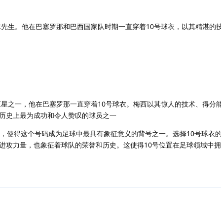
球先生。他在巴塞罗那和巴西国家队时期一直穿着10号球衣，以其精湛的
巨星之一，他在巴塞罗那一直穿着10号球衣。梅西以其惊人的技术、得分
历史上最为成功和令人赞叹的球员之一
色，使得这个号码成为足球中最具有象征意义的背号之一。选择10号球衣
进攻力量，也象征着球队的荣誉和历史。这使得10号位置在足球领域中