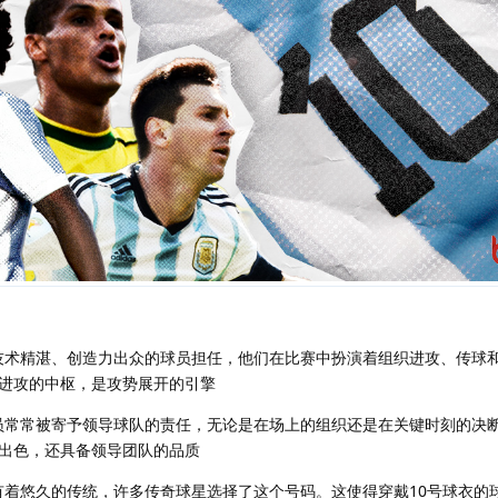
中技术精湛、创造力出众的球员担任，他们在比赛中扮演着组织进攻、传球
进攻的中枢，是攻势展开的引擎
球员常常被寄予领导球队的责任，无论是在场上的组织还是在关键时刻的决
出色，还具备领导团队的品质
上有着悠久的传统，许多传奇球星选择了这个号码。这使得穿戴10号球衣的