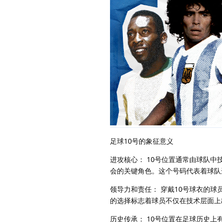
足球10号的象征意义
进攻核心： 10号位置通常由球队
会的关键角色。这个号码代表着球队
领导力和责任： 穿戴10号球衣的
的选择标志着球员不仅在技术层面上
历史传承： 10号位置在足球历史