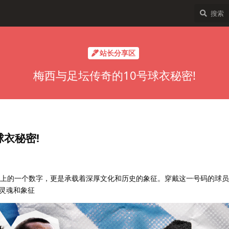
站长分享区
梅西与足坛传奇的10号球衣秘密!
球衣秘密!
场上的一个数字，更是承载着深厚文化和历史的象征。穿戴这一号码的球
灵魂和象征