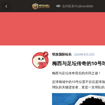
合作联系TG:@seo8686
明发国际站长
2024年8月25日
梅西与足坛传奇的10号
梅西与足坛传奇背后的共同之谜！
足球领域中的10号位置不仅仅是球
球队的关键进攻者，更是一支球队的