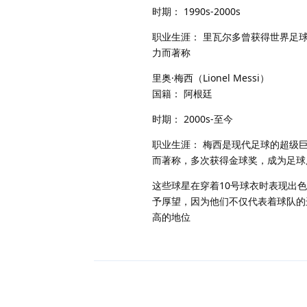
时期： 1990s-2000s
职业生涯： 里瓦尔多曾获得世界足
力而著称
里奥·梅西（Lionel Messi）
国籍： 阿根廷
时期： 2000s-至今
职业生涯： 梅西是现代足球的超级
而著称，多次获得金球奖，成为足球
这些球星在穿着10号球衣时表现出
予厚望，因为他们不仅代表着球队的
高的地位