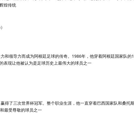
辉煌传统
a）
力和领导力而成为阿根廷足球的传奇。1986年，他穿着阿根廷国家队的1
的表现让他被认为是足球历史上最伟大的球员之一
赢得了三次世界杯冠军。整个职业生涯，他一直穿着巴西国家队和桑托斯（S
功和最受尊敬的球员之一