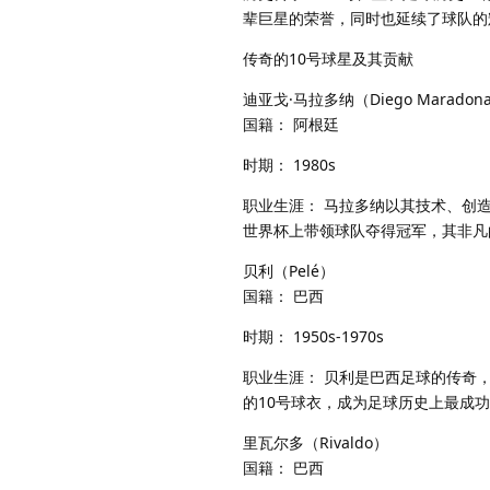
辈巨星的荣誉，同时也延续了球队的
传奇的10号球星及其贡献
迪亚戈·马拉多纳（Diego Maradon
国籍： 阿根廷
时期： 1980s
职业生涯： 马拉多纳以其技术、创造
世界杯上带领球队夺得冠军，其非凡
贝利（Pelé）
国籍： 巴西
时期： 1950s-1970s
职业生涯： 贝利是巴西足球的传奇，
的10号球衣，成为足球历史上最成
里瓦尔多（Rivaldo）
国籍： 巴西