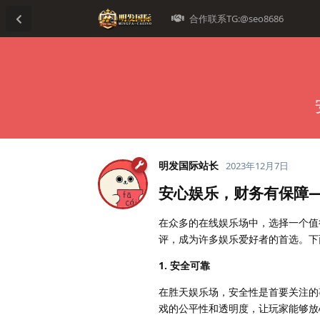
合作联系TG:@seo8686
明发国际站长
2023年12月7日
安心娱乐，财务有保障
在众多的在线娱乐场中，选择一个值
评，成为许多娱乐爱好者的首选。下
1. 安全可靠
在胜天娱乐场，安全性是首要关注的
戏的公平性和透明度，让玩家能够放