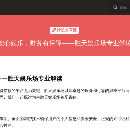
站长分享区
安心娱乐，财务有保障——胜天娱乐场专业解
——胜天娱乐场专业解读
得信赖的平台尤为关键。胜天娱乐场以其卓越的服务和可靠的游戏平台而
面让我们一起探讨为何胜天娱乐场备受青睐。
事项。全面的加密技术确保用户的个人信息和资金安全。正规的许可证和
心投注。