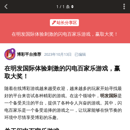
1
/
1
条
站长分享区
在明发国际体验刺激的闪电百家乐游戏，赢取大奖！
博彩平台推荐
2023年10月13日
已编辑
在明发国际体验刺激的闪电百家乐游戏，赢
取大奖！
随着在线博彩游戏越来越受欢迎，越来越多的玩家开始寻找最
好的平台来尝试各种精彩的游戏。在这个领域中，
明发国际
是
一个备受关注的平台，提供了各种令人兴奋的游戏。其中，闪
电百家乐是一个备受追捧的游戏之一，让玩家能够在快节奏的
环境中尽情享受博彩的乐趣。