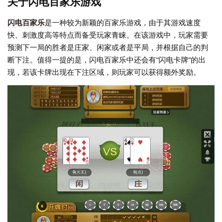
关于闪电百家乐游戏
闪电百家乐
是一种较为新颖的百家乐游戏，由于其游戏速度
快、刺激度高等特点而备受玩家青睐。在该游戏中，玩家需要
预测下一局的胜者是庄家、闲家或者是平局，并根据自己的判
断下注。值得一提的是，闪电百家乐中还会有“闪电卡牌”的出
现，若该卡牌出现在下注区域，则玩家可以获得额外奖励。