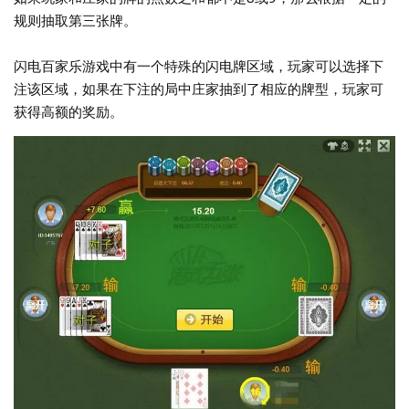
规则抽取第三张牌。
闪电百家乐游戏中有一个特殊的闪电牌区域，玩家可以选择下
注该区域，如果在下注的局中庄家抽到了相应的牌型，玩家可
获得高额的奖励。