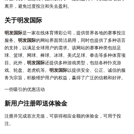
离开，避免过度投注和失去盈利。
关于明发国际
明发国际
是一家在线体育博彩公司，提供世界各地的赛事投注
服务。
明发国际
的网站界面简洁易用，同时也提供了多种语言
的支持，以满足全球用户的需求。该网站的赛事种类包括足
球、篮球、网球、棒球、冰球、美式足球、拳击等多种体育项
目。此外，
明发国际
还提供多种游戏类型，包括各种扑克游
戏、轮盘、老虎机等。
明发国际
以提供安全、公正、诚信的服
务为宗旨，积极维护用户的权益，赢得了广泛的信赖和好评。
一些吸引的优惠活动
新用户注册即送体验金
注册并完成首次充值，可获得相应金额的体验金，可用于投
注。