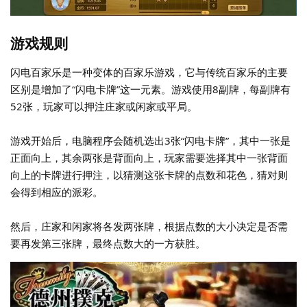
游戏规则
闪电百家乐是一种变体的百家乐游戏，它与传统百家乐的主要
区别是增加了“闪电卡牌”这一元素。游戏使用8副牌，每副牌有
52张，玩家可以押注庄家或闲家或平局。
游戏开始后，电脑程序会随机选出3张“闪电卡牌”，其中一张是
正面向上，其余两张是背面向上，玩家需要选择其中一张背面
向上的卡牌进行押注，以猜测这张卡牌的点数和花色，猜对则
会得到相应的派彩。
然后，庄家和闲家将各发两张牌，根据点数的大小决定是否需
要再发第三张牌，最终点数大的一方获胜。