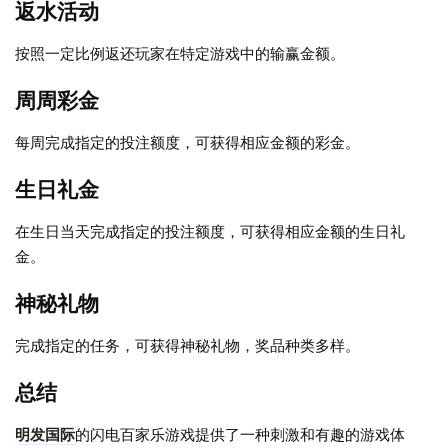
返水活动
按照一定比例返还玩家在特定游戏中的输赢金额。
周周彩金
每周完成指定的投注额度，可获得相应金额的彩金。
生日礼金
在生日当天完成指定的投注额度，可获得相应金额的生日礼
金。
神秘礼物
完成指定的任务，可获得神秘礼物，奖品种类多样。
总结
明发国际
的闪电百家乐游戏提供了一种刺激和有趣的游戏体